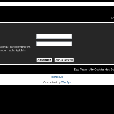
F
nem Profil hinterlegt ist.
 oder nachträglich in
Das Team
•
Alle Cookies des B
Impressum
Customized by
WireSys