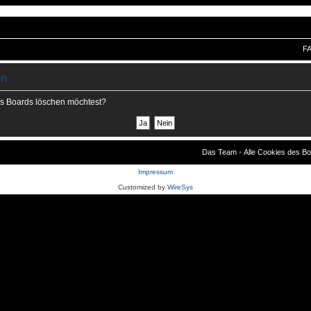
F
en
des Boards löschen möchtest?
Das Team
•
Alle Cookies des B
Impressum
Customized by
WireSys