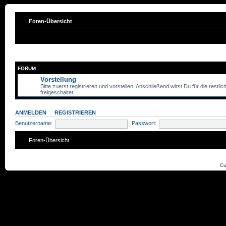
Foren-Übersicht
FORUM
Vorstellung
Bitte zuerst registrieren und vorstellen. Anschließend wirst Du für die restli
freigeschaltet.
ANMELDEN
•
REGISTRIEREN
Benutzername:
Passwort:
Foren-Übersicht
Cu