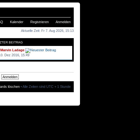
AQ
Kalender
Registrieren
Anmelden
Aktuelle Zeit: Fr 7. Aug 2026, 15:13
ZTER BEITRAG
n
Marvin Ladage
10. Dez 2016, 15:49
oards löschen
• Alle Zeiten sind UTC + 1 Stunde