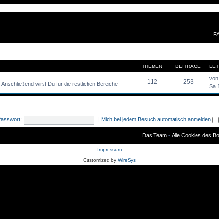
F
THEMEN
BEITRÄGE
LET
vo
112
253
n. Anschließend wirst Du für die restlichen Bereiche
Sa 
Passwort:
|
Mich bei jedem Besuch automatisch anmelden
Das Team
•
Alle Cookies des B
Impressum
Customized by
WireSys