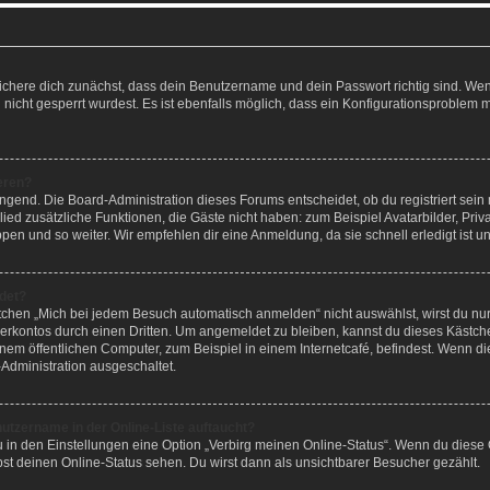
sichere dich zunächst, dass dein Benutzername und dein Passwort richtig sind. Wenn
nicht gesperrt wurdest. Es ist ebenfalls möglich, dass ein Konfigurationsproblem mi
eren?
ingend. Die Board-Administration dieses Forums entscheidet, ob du registriert sein
itglied zusätzliche Funktionen, die Gäste nicht haben: zum Beispiel Avatarbilder, Pr
ppen und so weiter. Wir empfehlen dir eine Anmeldung, da sie schnell erledigt ist und
det?
hen „Mich bei jedem Besuch automatisch anmelden“ nicht auswählst, wirst du nur 
erkontos durch einen Dritten. Um angemeldet zu bleiben, kannst du dieses Kästc
em öffentlichen Computer, zum Beispiel in einem Internetcafé, befindest. Wenn die
Administration ausgeschaltet.
utzername in der Online-Liste auftaucht?
u in den Einstellungen eine Option „Verbirg meinen Online-Status“. Wenn du diese 
st deinen Online-Status sehen. Du wirst dann als unsichtbarer Besucher gezählt.