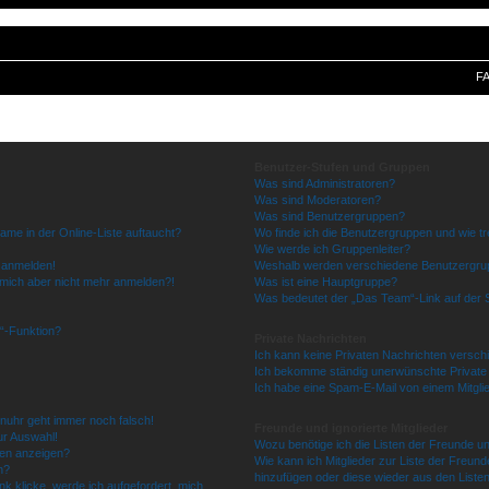
F
Benutzer-Stufen und Gruppen
Was sind Administratoren?
Was sind Moderatoren?
Was sind Benutzergruppen?
ame in der Online-Liste auftaucht?
Wo finde ich die Benutzergruppen und wie tre
Wie werde ich Gruppenleiter?
t anmelden!
Weshalb werden verschiedene Benutzergrupp
nn mich aber nicht mehr anmelden?!
Was ist eine Hauptgruppe?
Was bedeutet der „Das Team“-Link auf der S
n“-Funktion?
Private Nachrichten
Ich kann keine Privaten Nachrichten versch
Ich bekomme ständig unerwünschte Private
Ich habe eine Spam-E-Mail von einem Mitgli
renuhr geht immer noch falsch!
Freunde und ignorierte Mitglieder
ur Auswahl!
Wozu benötige ich die Listen der Freunde und
men anzeigen?
Wie kann ich Mitglieder zur Liste der Freunde
n?
hinzufügen oder diese wieder aus den Liste
k klicke, werde ich aufgefordert, mich