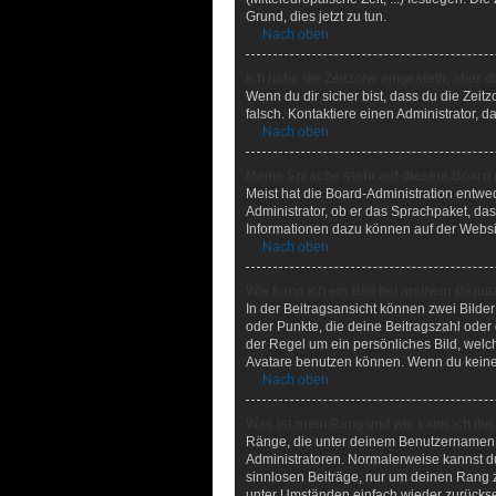
Grund, dies jetzt zu tun.
Nach oben
Ich habe die Zeitzone eingestellt, aber 
Wenn du dir sicher bist, dass du die Zeitz
falsch. Kontaktiere einen Administrator,
Nach oben
Meine Sprache steht auf diesem Board 
Meist hat die Board-Administration entwed
Administrator, ob er das Sprachpaket, das 
Informationen dazu können auf der Websi
Nach oben
Wie kann ich ein Bild bei meinem Benu
In der Beitragsansicht können zwei Bilde
oder Punkte, die deine Beitragszahl oder 
der Regel um ein persönliches Bild, welc
Avatare benutzen können. Wenn du keinen 
Nach oben
Was ist mein Rang und wie kann ich ihn
Ränge, die unter deinem Benutzernamen st
Administratoren. Normalerweise kannst du
sinnlosen Beiträge, nur um deinen Rang 
unter Umständen einfach wieder zurücks