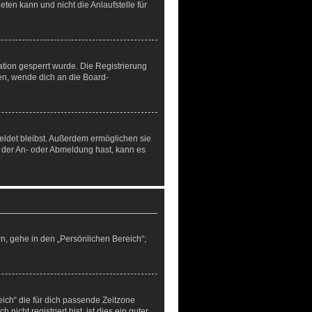
ten kann und nicht die Anlaufstelle für
tion gesperrt wurde. Die Registrierung
en, wende dich an die Board-
eldet bleibst. Außerdem ermöglichen sie
i der An- oder Abmeldung hast, kann es
n, gehe in den „Persönlichen Bereich“;
eich“ die für dich passende Zeitzone
icht registriert bist, ist dies ein guter