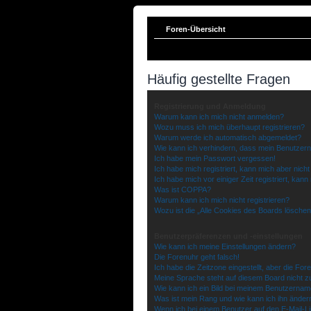
Foren-Übersicht
Häufig gestellte Fragen
Registrierung und Anmeldung
Warum kann ich mich nicht anmelden?
Wozu muss ich mich überhaupt registrieren?
Warum werde ich automatisch abgemeldet?
Wie kann ich verhindern, dass mein Benutzern
Ich habe mein Passwort vergessen!
Ich habe mich registriert, kann mich aber nich
Ich habe mich vor einiger Zeit registriert, ka
Was ist COPPA?
Warum kann ich mich nicht registrieren?
Wozu ist die „Alle Cookies des Boards lösche
Benutzerpräferenzen und -einstellungen
Wie kann ich meine Einstellungen ändern?
Die Forenuhr geht falsch!
Ich habe die Zeitzone eingestellt, aber die Fo
Meine Sprache steht auf diesem Board nicht z
Wie kann ich ein Bild bei meinem Benutzerna
Was ist mein Rang und wie kann ich ihn änder
Wenn ich bei einem Benutzer auf den E-Mail-Lin