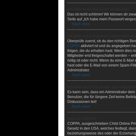
Ich habe mein Passwort vergessen!
Das ist nicht schlimm! Wir können dir zwa
Seite auf „Ich habe mein Passwort verges
Nach oben
Ich habe mich registriert, kann mich ab
Überprüfe zuerst, ob du den richtigen B
COPPA
aktiviert ist und du angegeben ha
folgen, die du erhalten hast. Wenn dies n
Mitglieder erst freigeschaltet werden – en
nötig ist oder nicht. Wenn du eine E-Mai
hast oder die E-Mail von einem Spam-Filt
Administrator.
Nach oben
Ich habe mich vor einiger Zeit registri
Es kann sein, dass ein Administrator dei
Benutzer, die für längere Zeit keine Bei
Diskussionen teil!
Nach oben
Was ist COPPA?
COPPA, ausgeschrieben Child Online Priva
Gesetz in den USA, welches festlegt, das
beziehungsweise des oder der Erziehungsbe