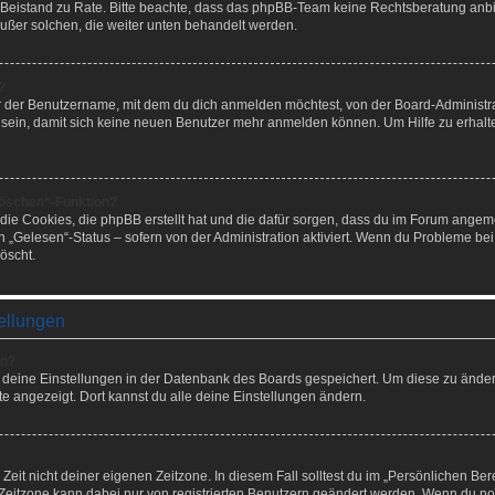
hen Beistand zu Rate. Bitte beachte, dass das phpBB-Team keine Rechtsberatung anbie
außer solchen, die weiter unten behandelt werden.
?
r der Benutzername, mit dem du dich anmelden möchtest, von der Board-Administra
sein, damit sich keine neuen Benutzer mehr anmelden können. Um Hilfe zu erhalt
löschen“-Funktion?
 die Cookies, die phpBB erstellt hat und die dafür sorgen, dass du im Forum angem
n „Gelesen“-Status – sofern von der Administration aktiviert. Wenn du Probleme be
öscht.
ellungen
rn?
le deine Einstellungen in der Datenbank des Boards gespeichert. Um diese zu änder
te angezeigt. Dort kannst du alle deine Einstellungen ändern.
Zeit nicht deiner eigenen Zeitzone. In diesem Fall solltest du im „Persönlichen Ber
e Zeitzone kann dabei nur von registrierten Benutzern geändert werden. Wenn du noch n