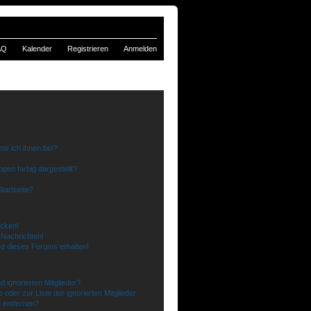
AQ
Kalender
Registrieren
Anmelden
te ich ihnen bei?
en farbig dargestellt?
tartseite?
icken!
 Nachrichten!
ed dieses Forums erhalten!
 ignorierten Mitglieder?
 oder zur Liste der ignorierten Mitglieder
n entfernen?