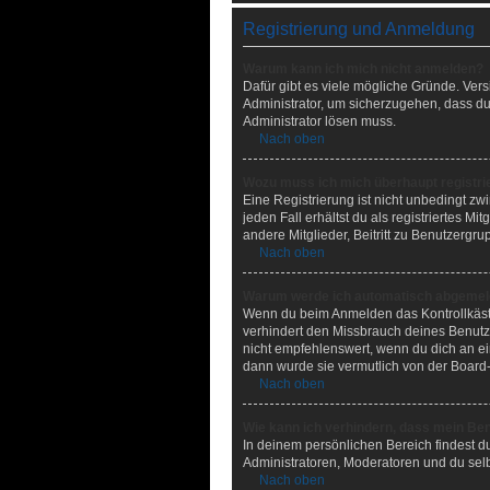
Registrierung und Anmeldung
Warum kann ich mich nicht anmelden?
Dafür gibt es viele mögliche Gründe. Ver
Administrator, um sicherzugehen, dass du 
Administrator lösen muss.
Nach oben
Wozu muss ich mich überhaupt registri
Eine Registrierung ist nicht unbedingt zw
jeden Fall erhältst du als registriertes M
andere Mitglieder, Beitritt zu Benutzergru
Nach oben
Warum werde ich automatisch abgemel
Wenn du beim Anmelden das Kontrollkästc
verhindert den Missbrauch deines Benutz
nicht empfehlenswert, wenn du dich an ein
dann wurde sie vermutlich von der Board-
Nach oben
Wie kann ich verhindern, dass mein Ben
In deinem persönlichen Bereich findest d
Administratoren, Moderatoren und du selb
Nach oben