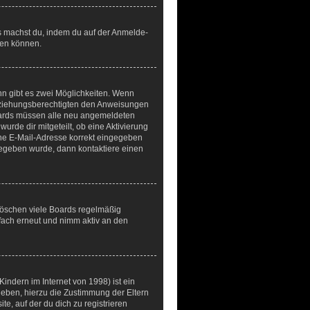
ies machst du, indem du auf der Anmelde-
den können.
n gibt es zwei Möglichkeiten. Wenn
r Erziehungsberechtigten den Anweisungen
 Boards müssen alle neu angemeldeten
wurde dir mitgeteilt, ob eine Aktivierung
eine E-Mail-Adresse korrekt eingegeben
ngegeben wurde, dann kontaktiere einen
 löschen viele Boards regelmäßig
nfach erneut und nimm aktiv an den
indern im Internet von 1998) ist ein
heben, hierzu die Zustimmung der Eltern
e, auf der du dich zu registrieren