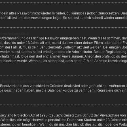
r dein altes Passwort nicht wieder mitteilen, du kannst es jedoch zurücksetzen. D
sen“ klickst und den Anweisungen folgst. So solltest du dich schnell wieder anmel
er nicht anmelden!
enutzernamen und das richtige Passwort eingegeben hast. Wenn diese stimmen, dan
st, dass du unter 13 Jahre alt bist, musst du bzw. einer deiner Eltern oder deine
icht der Fall ist, muss dein Benutzerkonto vielleicht aktiviert werden. Bei einigen
tweder musst du dies selbst erledigen oder ein Administrator. Bei der Registrierung 
l erhalten hast, folge den dort enthaltenen Anweisungen. Ansonsten prüfe, ob du d
er blockiert wurde. Wenn du dir sicher bist, dass deine E-Mail-Adresse korrekt ei
ert, kann mich aber nicht mehr anmelden?!
n Benutzerkonto aus verschieden Gründen deaktiviert oder gelöscht hat. Außerdem
träge geschrieben haben, um die Datenbankgröße zu verringern. Registriere dich ei
cy and Protection Act of 1998 (deutsch: Gesetz zum Schutz der Privatsphäre von K
s Websites, die möglicherweise persönliche Daten von Kindern unter 13 Jahren er
rechtigten benötigen. Wenn du dir unsicher bist, ob dies auf dich oder die Websit