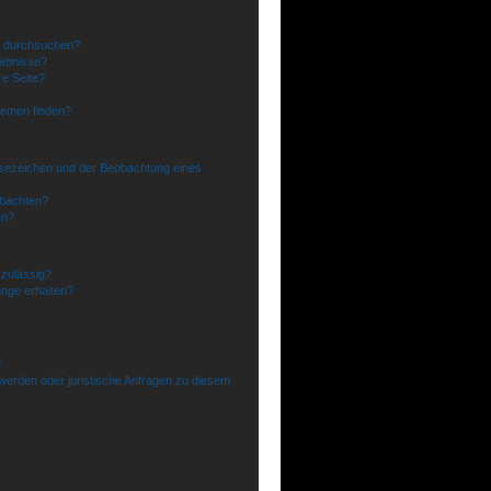
n durchsuchen?
gebnisse?
e Seite?
hemen finden?
esezeichen und der Beobachtung eines
obachten?
en?
zulässig?
änge erhalten?
?
werden oder juristische Anfragen zu diesem