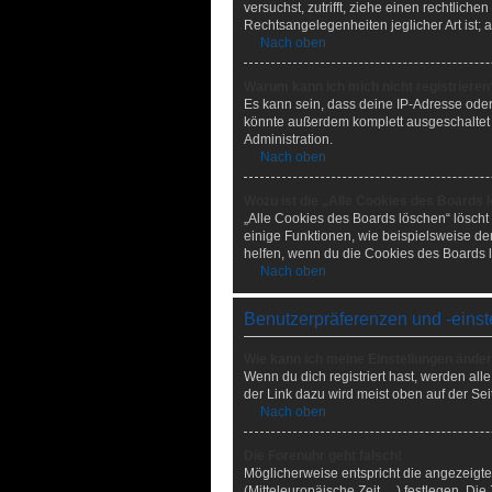
versuchst, zutrifft, ziehe einen rechtlic
Rechtsangelegenheiten jeglicher Art ist; 
Nach oben
Warum kann ich mich nicht registrieren
Es kann sein, dass deine IP-Adresse ode
könnte außerdem komplett ausgeschaltet 
Administration.
Nach oben
Wozu ist die „Alle Cookies des Boards 
„Alle Cookies des Boards löschen“ löscht
einige Funktionen, wie beispielsweise de
helfen, wenn du die Cookies des Boards l
Nach oben
Benutzerpräferenzen und -einst
Wie kann ich meine Einstellungen ände
Wenn du dich registriert hast, werden al
der Link dazu wird meist oben auf der Sei
Nach oben
Die Forenuhr geht falsch!
Möglicherweise entspricht die angezeigte 
(Mitteleuropäische Zeit, ...) festlegen. Di