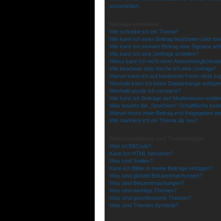
anzumelden.
Beiträge schreiben
Wie schreibe ich ein Thema?
Wie kann ich einen Beitrag bearbeiten oder lö
Wie kann ich meinem Beitrag eine Signatur an
Wie kann ich eine Umfrage erstellen?
Wieso kann ich nicht mehr Antwortmöglichkeite
Wie bearbeite oder lösche ich eine Umfrage?
Warum kann ich auf bestimmte Foren nicht zu
Weshalb kann ich keine Dateianhänge anfüge
Weshalb wurde ich verwarnt?
Wie kann ich Beiträge den Moderatoren melde
Was bewirkt die „Speichern“-Schaltfläche beim
Warum muss mein Beitrag erst freigegeben w
Wie markiere ich ein Thema als neu?
Textformatierung und Thementypen
Was ist BBCode?
Kann ich HTML benutzen?
Was sind Smilies?
Kann ich Bilder in meine Beiträge einfügen?
Was sind globale Bekanntmachungen?
Was sind Bekanntmachungen?
Was sind wichtige Themen?
Was sind geschlossene Themen?
Was sind Themen-Symbole?