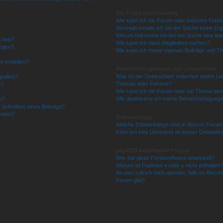
Die Foren durchsuchen
Wie kann ich ein Forum oder mehrere Fore
Weshalb erhalte ich bei der Suche keine Er
Warum bekomme ich bei der Suche eine leer
schen?
Wie kann ich nach Mitgliedern suchen?
fügen?
Wie kann ich meine eigenen Beiträge und T
n erstellen?
Benachrichtigungen und Lesezeichen
Was ist der Unterschied zwischen einem L
greifen?
Themas oder Forums?
n?
Wie kann ich ein Forum oder ein Thema be
Wie deaktiviere ich meine Benachrichtigung
n?
 Schreiben eines Beitrags?
erden?
Dateianhänge
Welche Dateianhänge sind in diesem Forum 
Kann ich eine Übersicht all meiner Dateianh
phpBB3 betreffende Fragen
Wer hat diese Forensoftware entwickelt?
Warum ist Funktion x oder y nicht enthalten
An wen soll ich mich wenden, falls es Besch
Forum gibt?