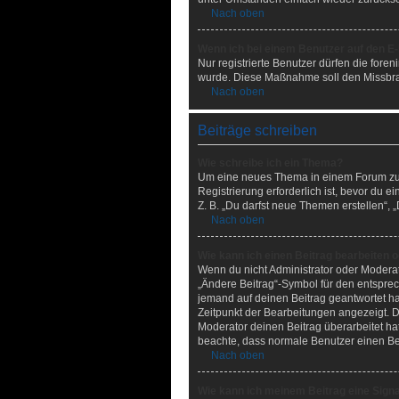
Nach oben
Wenn ich bei einem Benutzer auf den E-
Nur registrierte Benutzer dürfen die fore
wurde. Diese Maßnahme soll den Missbra
Nach oben
Beiträge schreiben
Wie schreibe ich ein Thema?
Um eine neues Thema in einem Forum zu er
Registrierung erforderlich ist, bevor du 
Z. B. „Du darfst neue Themen erstellen“,
Nach oben
Wie kann ich einen Beitrag bearbeiten 
Wenn du nicht Administrator oder Moderat
„Ändere Beitrag“-Symbol für den entsprech
jemand auf deinen Beitrag geantwortet hat
Zeitpunkt der Bearbeitungen angezeigt. D
Moderator deinen Beitrag überarbeitet hat.
beachte, dass normale Benutzer einen Bei
Nach oben
Wie kann ich meinem Beitrag eine Sign