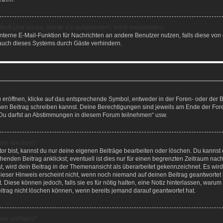
Mail-Link klicke, werde ich aufgefordert, mich anzumelden.
ninterne E-Mail-Funktion für Nachrichten an andere Benutzer nutzen, falls diese von
uch dieses Systems durch Gäste verhindern.
öffnen, klicke auf das entsprechende Symbol, entweder in der Foren- oder der Be
einen Beitrag schreiben kannst. Deine Berechtigungen sind jeweils am Ende der Fore
 „Du darfst an Abstimmungen in diesem Forum teilnehmen“ usw.
oder löschen?
or bist, kannst du nur deine eigenen Beiträge bearbeiten oder löschen. Du kannst
enden Beitrag anklickst; eventuell ist dies nur für einen begrenzten Zeitraum nac
, wird dein Beitrag in der Themenansicht als überarbeitet gekennzeichnet. Es wird
ieser Hinweis erscheint nicht, wenn noch niemand auf deinen Beitrag geantwortet 
 Diese können jedoch, falls sie es für nötig halten, eine Notiz hinterlassen, warum 
trag nicht löschen können, wenn bereits jemand darauf geantwortet hat.
atur anfügen?