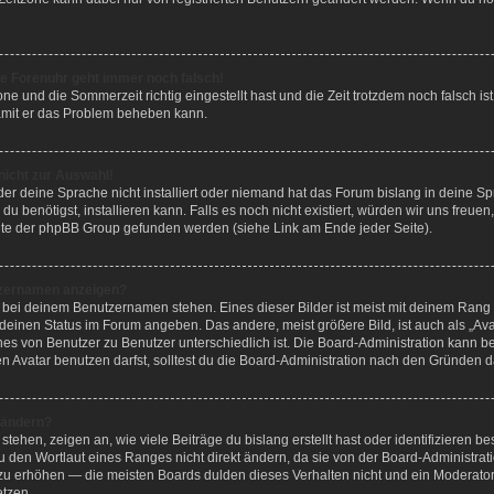
die Forenuhr geht immer noch falsch!
one und die Sommerzeit richtig eingestellt hast und die Zeit trotzdem noch falsch is
 damit er das Problem beheben kann.
nicht zur Auswahl!
er deine Sprache nicht installiert oder niemand hat das Forum bislang in deine Sp
du benötigst, installieren kann. Falls es noch nicht existiert, würden wir uns freu
te der phpBB Group gefunden werden (siehe Link am Ende jeder Seite).
tzernamen anzeigen?
r bei deinem Benutzernamen stehen. Eines dieser Bilder ist meist mit deinem Rang v
deinen Status im Forum angeben. Das andere, meist größere Bild, ist auch als „Avat
hes von Benutzer zu Benutzer unterschiedlich ist. Die Board-Administration kann 
Avatar benutzen darfst, solltest du die Board-Administration nach den Gründen da
 ändern?
ehen, zeigen an, wie viele Beiträge du bislang erstellt hast oder identifizieren 
 den Wortlaut eines Ranges nicht direkt ändern, da sie von der Board-Administratio
zu erhöhen — die meisten Boards dulden dieses Verhalten nicht und ein Moderator
etzen.